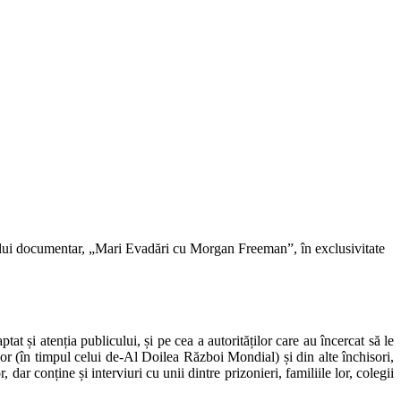
ialului documentar, „Mari Evadări cu Morgan Freeman”, în exclusivitate
 și atenția publicului, și pe cea a autorităților care au încercat să le
r (în timpul celui de-Al Doilea Război Mondial) și din alte închisori,
ar conține și interviuri cu unii dintre prizonieri, familiile lor, colegii