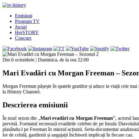
Emisiuni
Program TV
Jocuri
HerSTORY
Concurs
Din 6 octombrie | Duminica, de la ora 22:00
Mari Evadări cu Morgan Freeman – Sezon
Morgan Freeman pășește în spatele gratiilor și aduce la viață cele mai
la History Channel.
Descrierea emisiunii
În noul sezon din „
Mari evadări cu Morgan Freeman
”, actorul la
prevină. Formatul recreează evadările celebre de pe Insula Diavolului
plasându-l pe Freeman în miezul acțiunii. Seria-documentar analizează înd
lor de celulă, gardienii și angajații închisorii implicați în fiecare caz.