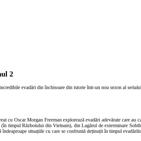
ul 2
 incredibile evadări din închisoare din istorie într-un nou sezon al ser
ureat cu Oscar Morgan Freeman explorează evadări adevărate care au captat
 (în timpul Războiului din Vietnam), din Lagărul de exterminare Sobibo
eaproape situațiile cu care se confruntă deținuții în timpul evadărilor, d