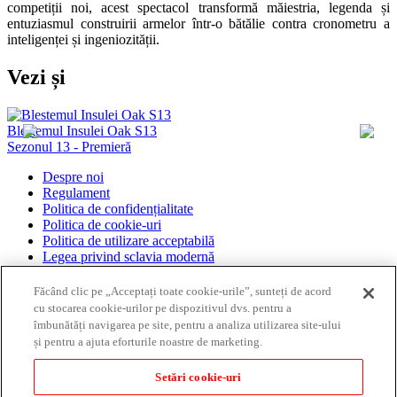
competiții noi, acest spectacol transformă măiestria, legenda și
entuziasmul construirii armelor într-o bătălie contra cronometru a
inteligenței și ingeniozității.
Vezi și
Blestemul Insulei Oak S13
C
Sezonul 13 - Premieră
Despre noi
Regulament
Politica de confidențialitate
Politica de cookie-uri
Politica de utilizare acceptabilă
Legea privind sclavia modernă
Posturile noastre de televiziune
Făcând clic pe „Acceptați toate cookie-urile”, sunteți de acord
cu stocarea cookie-urilor pe dispozitivul dvs. pentru a
îmbunătăți navigarea pe site, pentru a analiza utilizarea site-ului
și pentru a ajuta eforturile noastre de marketing.
Alătură-te nouă
Setări cookie-uri