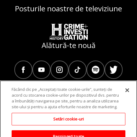
Posturile noastre de televiziune
Alătură-te nouă
Făcând clic pe „Acceptați toate cookie-urile”, sunteți de
acord cu stocarea cookie-urilor pe dispozitivul dvs. pentru
a îmbunătăți navigarea pe site, pentru a analiza utilizarea
Program TV
site-ului și pentru a ajuta eforturile noastre de marketing.
Setări cookie-uri
© 2019-2023 AETN UK. toate drepturile rezervate. Prin utilizarea
acestui site, acceptați Termenii și condițiile și Politica de
confidențialitate | HISTORY TV România
Respingeți toate