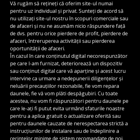
Vă rugăm să rețineți că oferim site-ul numai
pentru uz individual și privat. Sunteți de acord să
nu utilizați site-ul nostru în scopuri comerciale sau
de afaceri și nu ne asumăm nicio răspundere față
de dvs. pentru orice pierdere de profit, pierdere de
afaceri, întreruperea activității sau pierderea
oportunității de afaceri.
În cazul în care conținutul digital necorespunzător
pe care l-am furnizat, deteriorează un dispozitiv
sau conținut digital care vă aparține și acest lucru
intervine ca urmare a nedepunerii diligențelor și
neluării precauțiilor rezonabile, fie vom repara
daunele, fie vă vom plăti despăgubiri. Cu toate
acestea, nu vom fi răspunzători pentru daunele pe
care le-ați fi putut evita urmând sfaturile noastre
pentru a aplica gratuit o actualizare oferită sau
pentru daunele cauzate de nerespectarea strictă a
instrucțiunilor de instalare sau de îndeplinire a
cerințelor minime de sistem recomandate de noi.