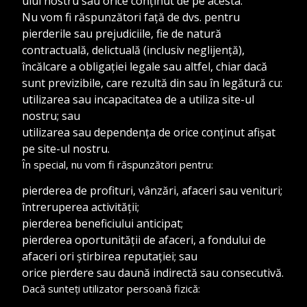
ului nostru sau orice conținut de pe acesta.
Nu vom fi răspunzători față de dvs. pentru
pierderile sau prejudiciile, fie de natură
contractuală, delictuală (inclusiv neglijență),
încălcare a obligației legale sau altfel, chiar dacă
sunt previzibile, care rezultă din sau în legătură cu:
utilizarea sau incapacitatea de a utiliza site-ul
nostru; sau
utilizarea sau dependența de orice conținut afișat
pe site-ul nostru.
În special, nu vom fi răspunzători pentru:
pierderea de profituri, vânzări, afaceri sau venituri;
întreruperea activității;
pierderea beneficiului anticipat;
pierderea oportunității de afaceri, a fondului de
afaceri ori știrbirea reputației; sau
orice pierdere sau daună indirectă sau consecutivă.
Dacă sunteți utilizator persoană fizică: