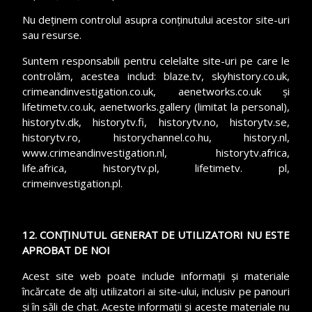
Nu deținem controlul asupra conținutului acestor site-uri
sau resurse.
Suntem responsabili pentru celelalte site-uri pe care le
controlăm, acestea includ: blaze.tv, skyhistory.co.uk,
crimeandinvestigation.co.uk, aenetworks.co.uk și
lifetimetv.co.uk, aenetworks.gallery (limitat la personal),
historytv.dk, historytv.fi, historytv.no, historytv.se,
historytv.ro, historychannel.co.hu, history.nl,
www.crimeandinvestigation.nl, historytv.africa,
life.africa, historytv.pl, lifetimetv. pl,
crimeinvestigation.pl.
12. CONȚINUTUL GENERAT DE UTILIZATORI NU ESTE
APROBAT DE NOI
Acest site web poate include informații și materiale
încărcate de alți utilizatori ai site-ului, inclusiv pe panouri
și în săli de chat. Aceste informații și aceste materiale nu