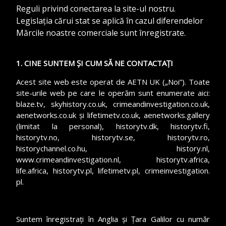
Reguli privind conectarea la site-ul nostru.
Legislația cărui stat se aplică în cazul diferendelor
Mărcile noastre comerciale sunt înregistrate.
1. CINE SUNTEM ȘI CUM SĂ NE CONTACTAȚI
Acest site web este operat de AETN UK („Noi”). Toate
site-urile web pe care le operăm sunt enumerate aici:
blaze.tv, skyhistory.co.uk, crimeandinvestigation.co.uk,
aenetworks.co.uk și lifetimetv.co.uk, aenetworks.gallery
(limitat la personal), historytv.dk, historytv.fi,
historytv.no, historytv.se, historytv.ro,
historychannel.co.hu, history.nl,
www.crimeandinvestigation.nl, historytv.africa,
life.africa, historytv.pl, lifetimetv.pl, crimeinvestigation.
pl.
Suntem înregistrați în Anglia și Țara Galilor cu număr