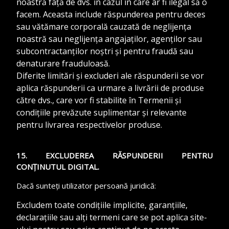
noastră față de dvs. în cazul în care ar fi ilegal să o
facem. Aceasta include răspunderea pentru deces
sau vătămare corporală cauzată de neglijența
noastră sau neglijența angajaților, agenților sau
subcontractanților noștri și pentru fraudă sau
denaturare frauduloasă.
Diferite limitări și excluderi ale răspunderii se vor
aplica răspunderii ca urmare a livrării de produse
către dvs., care vor fi stabilite în Termenii și
condițiile prevăzute suplimentar și relevante
pentru livrarea respectivelor produse.
15. EXCLUDEREA RĂSPUNDERII PENTRU
CONȚINUTUL DIGITAL.
Dacă sunteți utilizator persoană juridică:
Excludem toate condițiile implicite, garanțiile,
declarațiile sau alți termeni care se pot aplica site-